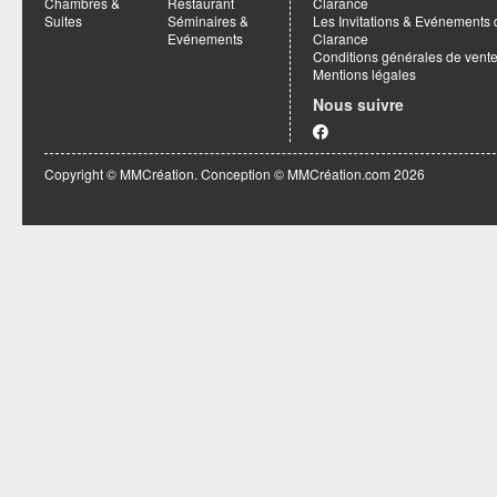
Chambres &
Restaurant
Clarance
Suites
Séminaires &
Les Invitations & Evénements 
Evénements
Clarance
Conditions générales de vent
Mentions légales
Nous suivre
Copyright © MMCréation. Conception ©
MMCréation.com
2026