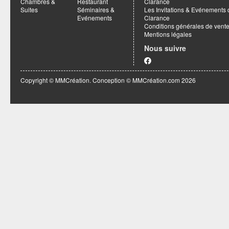
Chambres &
Restaurant
Clarance
Suites
Séminaires &
Les Invitations & Evénements 
Evénements
Clarance
Conditions générales de vent
Mentions légales
Nous suivre
Copyright © MMCréation. Conception ©
MMCréation.com
2026