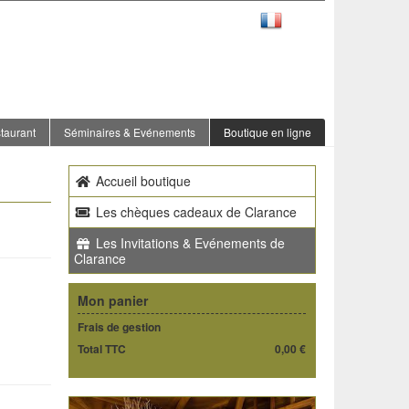
FR
taurant
Séminaires & Evénements
Boutique en ligne
Accueil boutique
Les chèques cadeaux de Clarance
Les Invitations & Evénements de
Clarance
Mon panier
Frais de gestion
Total TTC
0,00 €