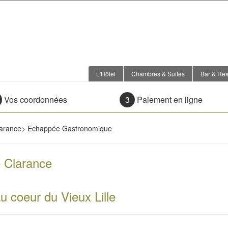
L'Hôtel
Chambres & Suites
Bar & Res
Vos coordonnées
3
Paiement en ligne
larance
>
Echappée Gastronomique
e Clarance
 coeur du Vieux Lille