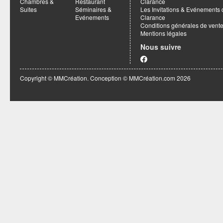
Chambres &
Restaurant
Clarance
Suites
Séminaires &
Les Invitations & Evénements 
Evénements
Clarance
Conditions générales de vent
Mentions légales
Nous suivre
Copyright © MMCréation. Conception ©
MMCréation.com
2026